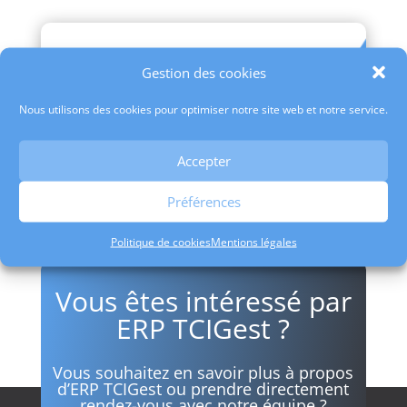
Gestion des cookies
Commentaires
Nous utilisons des cookies pour optimiser notre site web et notre service.
Only logged in customers who have purchased
this product may leave a review.
Accepter
Préférences
Politique de cookies
Mentions légales
Vous êtes intéressé par
ERP TCIGest ?
Vous souhaitez en savoir plus à propos
d’ERP TCIGest ou prendre directement
rendez-vous avec notre équipe ?