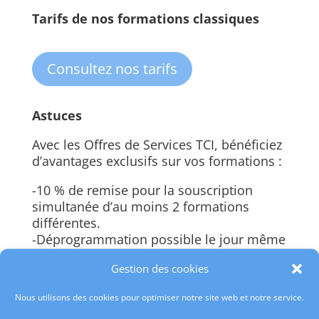
Tarifs de nos formations classiques
Consultez nos tarifs
Astuces
Avec les Offres de Services TCI, bénéficiez
d’avantages exclusifs sur vos formations :
-10 % de remise pour la souscription
simultanée d’au moins 2 formations
différentes.
-Déprogrammation possible le jour même
sur toutes nos téléformations en cas
Gestion des cookies
d’empêchement de dernière minute (1
planification reportable 1 seule fois).
Nous utilisons des cookies pour optimiser notre site web et notre service.
-Programmation par demi-journée de