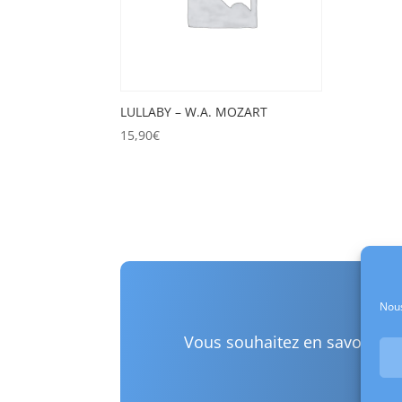
LULLABY – W.A. MOZART
15,90
€
Vo
Nous
Vous souhaitez en savoir pl