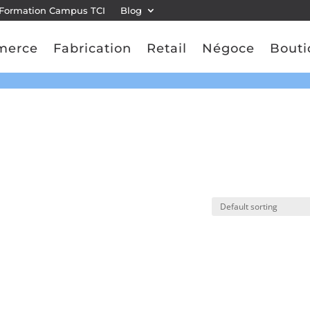
Formation Campus TCI
Blog
merce
Fabrication
Retail
Négoce
Bouti