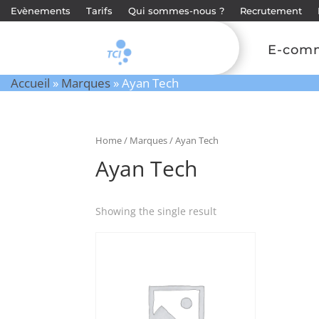
Evènements
Tarifs
Qui sommes-nous ?
Recrutement
E-com
Accueil
»
Marques
»
Ayan Tech
Home
/
Marques
/ Ayan Tech
Ayan Tech
Showing the single result