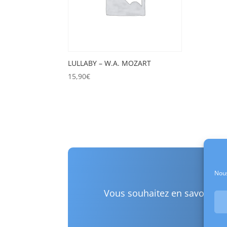
LULLABY – W.A. MOZART
15,90
€
Vo
Nous
Vous souhaitez en savoir pl