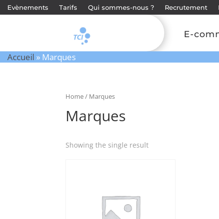
Evènements
Tarifs
Qui sommes-nous ?
Recrutement
E-com
Accueil
»
Marques
Home
/ Marques
Marques
Showing the single result