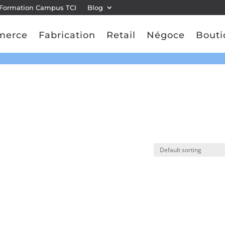
Formation Campus TCI
Blog
merce
Fabrication
Retail
Négoce
Bouti