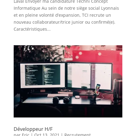
Laval Envoyer ma candidature Techni Concept
Informatique Au sein de notre siège social Lyonnais
et en pleine volonté d’expansion, TCI recrute un
nouveau collaborateur/trice junior ou confirmé(e).
Caractéristiques...
Développeur H/F
par
Eric
|
Oct 13, 2021
|
Recrutement